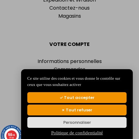
Contactez-nous
Magasins
VOTRE COMPTE
Informations personnelles
Commandes
Adresses
Ce site utilise des cookies et vous donne le contrôle sur
Bons de réduction
ceux que vous souhaitez activer
Mes alertes
Tout accepter
Tout refuser
Personnaliser
© 2026 La Jocondienne
Mentions légales
-
Politique de confidentialité
Politique de confidentialité
9.6
/10
375 avis