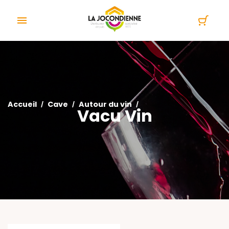
Panneau de gestion des cookies

Accueil
Cave
Autour du vin
Vacu Vin