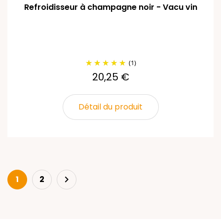
Refroidisseur à champagne noir - Vacu vin
(1)
20,25 €
Détail du produit
Suivant
1
2
