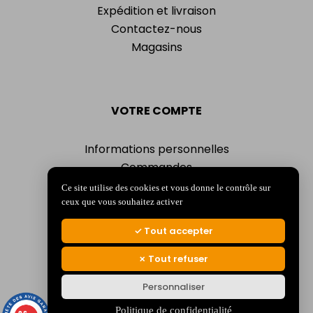
Expédition et livraison
Contactez-nous
Magasins
VOTRE COMPTE
Informations personnelles
Commandes
Adresses
Ce site utilise des cookies et vous donne le contrôle sur
Bons de réduction
ceux que vous souhaitez activer
Mes alertes
Tout accepter
Tout refuser
Personnaliser
© 2026 La Jocondienne
Mentions légales
-
Politique de confidentialité
Politique de confidentialité