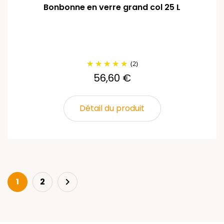
Bonbonne en verre grand col 25 L
(2)
56,60 €
Détail du produit
Suivant
1
2
