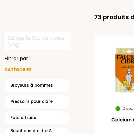
73 produits 
Suivez le Rss de notre
blog
Filtrer par :
CATÉGORIES
Broyeurs à pommes
Pressoirs pour cidre
Dispo
Fûts à fruits
Calcium 
Bouchons à cidre &