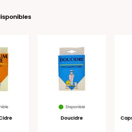
disponibles
nible
Disponible
Cidre
Doucidre
Caps