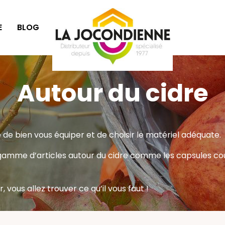
E
BLOG
SÉLECTION CADEAUX
Autour du cidre
e de bien vous équiper et de choisir le matériel adéquate.
amme d’articles autour du cidre comme les capsules couron
vous allez trouver ce qu’il vous faut !