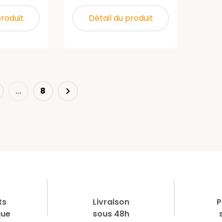
produit
Détail du produit
Suivant
…
8

ts
Livraison
P
que
sous 48h