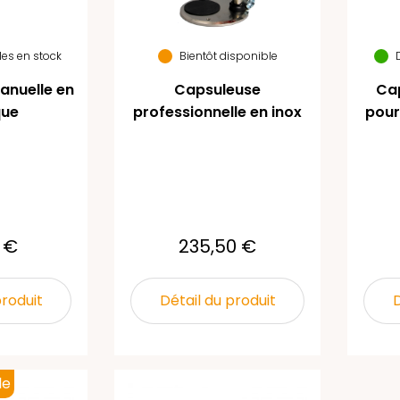
cles en stock
Bientôt disponible
anuelle en
Capsuleuse
Cap
que
professionnelle en inox
pour
 €
235,50 €
produit
Détail du produit
D
le