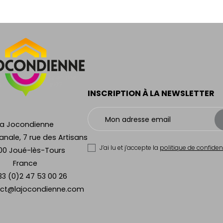
INSCRIPTION À LA NEWSLETTER
La Jocondienne
anale, 7 rue des Artisans
J’ai lu et j’accepte la
politique de confident
00 Joué-lès-Tours
France
33 (0)2 47 53 00 26
ct@lajocondienne.com