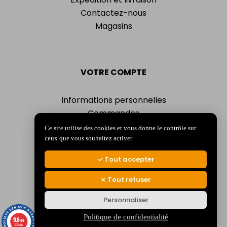
Contactez-nous
Magasins
VOTRE COMPTE
Informations personnelles
Commandes
Adresses
Ce site utilise des cookies et vous donne le contrôle sur
Bons de réduction
ceux que vous souhaitez activer
Mes alertes
Tout accepter
Tout refuser
Personnaliser
© 2026 La Jocondienne
Mentions légales
-
Politique de confidentialité
Politique de confidentialité
9.6
/10
375 avis