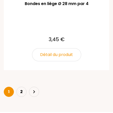
Bondes en liège Ø 28 mm par 4
3,45 €
Détail du produit
Suivant
1
2
