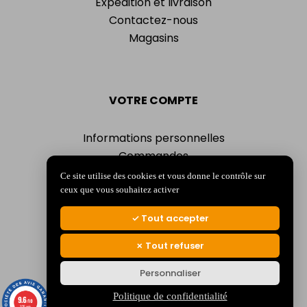
Expédition et livraison
Contactez-nous
Magasins
VOTRE COMPTE
Informations personnelles
Commandes
Adresses
Ce site utilise des cookies et vous donne le contrôle sur
Bons de réduction
ceux que vous souhaitez activer
Mes alertes
Tout accepter
Tout refuser
Personnaliser
© 2026 La Jocondienne
Mentions légales
-
Politique de confidentialité
Politique de confidentialité
9.6
/10
375 avis