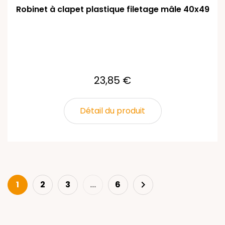
Robinet à clapet plastique filetage mâle 40x49
23,85 €
Détail du produit
Suivant
1
2
3
…
6
