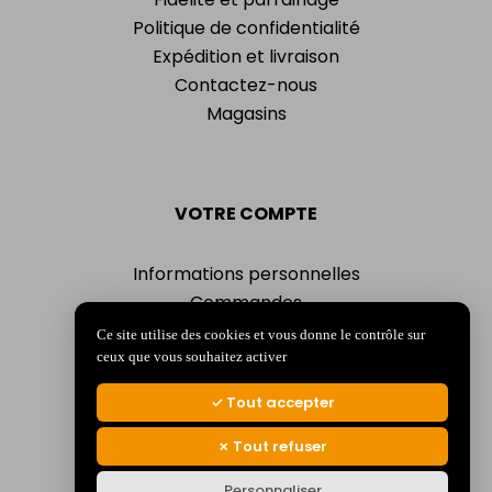
Politique de confidentialité
Expédition et livraison
Contactez-nous
Magasins
VOTRE COMPTE
Informations personnelles
Commandes
Adresses
Ce site utilise des cookies et vous donne le contrôle sur
Bons de réduction
ceux que vous souhaitez activer
Mes alertes
Tout accepter
Tout refuser
Personnaliser