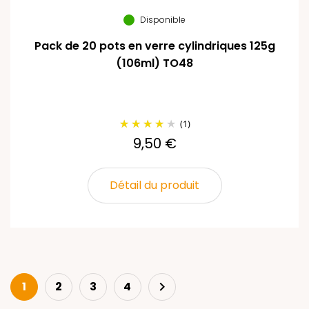
Disponible
Pack de 20 pots en verre cylindriques 125g
(106ml) TO48
(1)
9,50 €
Détail du produit
Suivant
1
2
3
4
