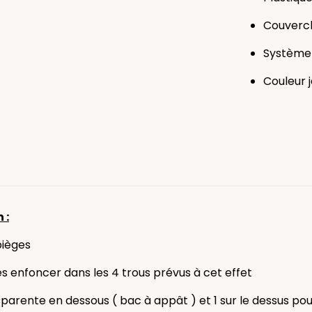
Couvercl
Système 
Couleur j
 :
pièges
les enfoncer dans les 4 trous prévus à cet effet
nsparente en dessous ( bac à appât ) et 1 sur le dessus po