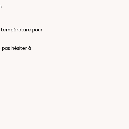
s
 en température pour
e pas hésiter à