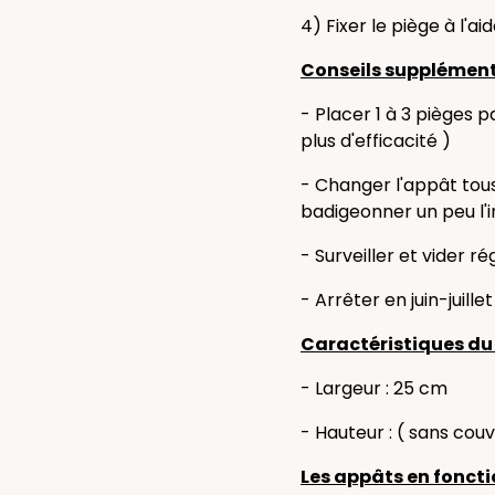
4) Fixer le piège à l'a
Conseils supplément
- Placer 1 à 3 pièges 
plus d'efficacité )
- Changer l'appât tous
badigeonner un peu l'in
- Surveiller et vider r
- Arrêter en juin-juill
Caractéristiques du 
- Largeur : 25 cm
- Hauteur : ( sans co
Les appâts en foncti