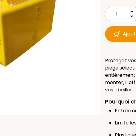
keyboard_arrow_up
keyboard_arrow_down
Ajout
Protégez vos 
piège sélect
entièrement 
monter, il of
vos abeilles.
Pourquoi ch
Entrée c
Limite le
Plastique