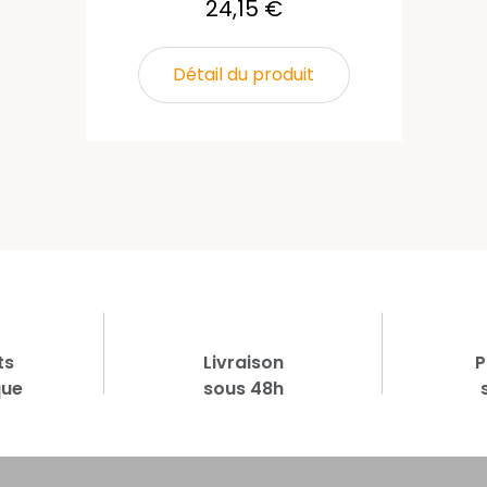
24,15 €
Détail du produit
ts
Livraison
P
que
sous 48h