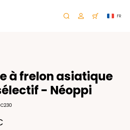
FR
e à frelon asiatique
sélectif - Néoppi
EC230
€