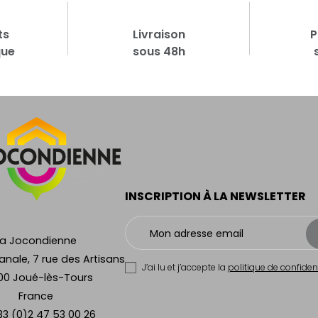
ts
Livraison
P
que
sous 48h
INSCRIPTION À LA NEWSLETTER
La Jocondienne
anale, 7 rue des Artisans
J’ai lu et j’accepte la
politique de confident
00 Joué-lès-Tours
France
33 (0)2 47 53 00 26