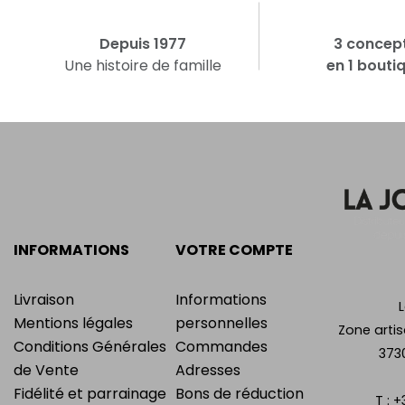
Depuis 1977
3 concep
Une histoire de famille
en 1 bouti
INFORMATIONS
VOTRE COMPTE
Livraison
Informations
Mentions légales
personnelles
Zone artis
Conditions Générales
Commandes
373
de Vente
Adresses
Fidélité et parrainage
Bons de réduction
T :
+