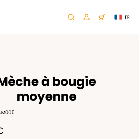
FR
Mèche à bougie
moyenne
 AM005
€