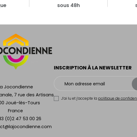
que
sous 48h
INSCRIPTION À LA NEWSLETTER
La Jocondienne
anale, 7 rue des Artisans
J’ai lu et j’accepte la
politique de confident
00 Joué-lès-Tours
France
33 (0)2 47 53 00 26
ct@lajocondienne.com