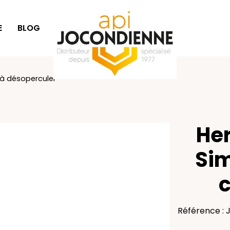
E
BLOG
SÉLECTION CADEAUX
à désoperculer
Her
Sim
c
Référence : 