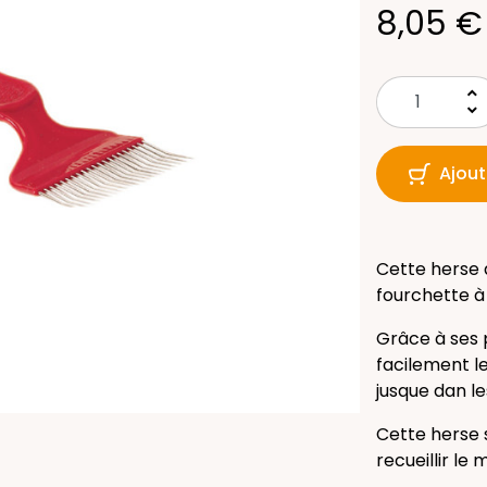
8,05 €
keyboard_arrow_up
keyboard_arrow_down
Ajout
Cette herse 
fourchette à
Grâce à ses 
facilement le
jusque dan le
Cette herse s
recueillir le