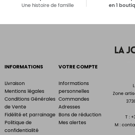
Une histoire de famille
en 1 bouti
INFORMATIONS
VOTRE COMPTE
Livraison
Informations
Mentions légales
personnelles
Zone artis
Conditions Générales
Commandes
373
de Vente
Adresses
Fidélité et parrainage
Bons de réduction
T :
+
Politique de
Mes alertes
M :
conta
confidentialité