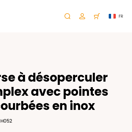
FR
se à désoperculer
plex avec pointes
ourbées en inox
JH052