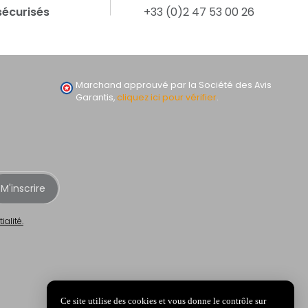
sécurisés
+33 (0)2 47 53 00 26
Marchand approuvé par la Société des Avis
Garantis,
cliquez ici pour vérifier
.
M'inscrire
ialité.
Ce site utilise des cookies et vous donne le contrôle sur