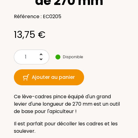
de 270 mm
Référence : EC0205
13,75 €
keyboard_arrow_up
Disponible
keyboard_arrow_down
Ajouter au panier
Ce lève-cadres pince équipé d'un grand
levier d'une longueur de 270 mm est un outil
de base pour l'apiculteur !
Il est parfait pour décoller les cadres et les
soulever.