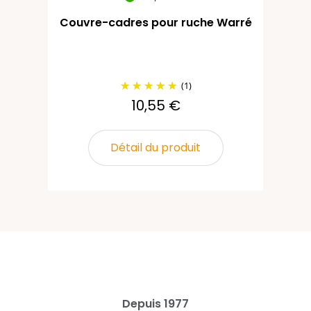
Couvre-cadres pour ruche Warré
Co
mm
(1)
10,55 €
Détail du produit
Depuis 1977