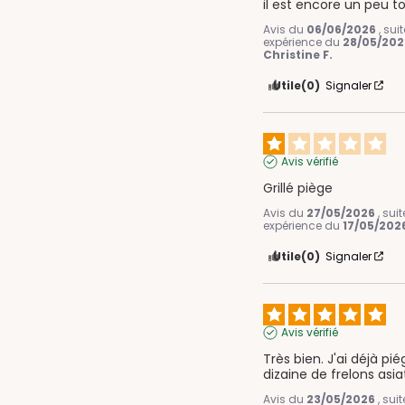
il est encore un peu to
Avis du
06/06/2026
, sui
expérience du
28/05/202
Christine F.
Utile
(0)
Signaler
Avis vérifié
Grillé piège
Avis du
27/05/2026
, sui
expérience du
17/05/202
Utile
(0)
Signaler
Avis vérifié
Très bien. J'ai déjà pié
dizaine de frelons asi
Avis du
23/05/2026
, sui