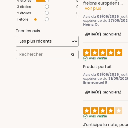
4
étoiles
5
frelons européens 
...
3
étoiles
0
voir plus
2
étoiles
0
Avis du
09/06/2026
, sui
1
étoile
1
expérience du
27/05/202
Heinz O.
Trier les avis
Utile
(0)
Signaler
Avis vérifié
Produit parfait
Avis du
08/06/2026
, sui
expérience du
31/05/202
Emmanuel R.
Utile
(0)
Signaler
Avis vérifié
J’anticipe la note, pour