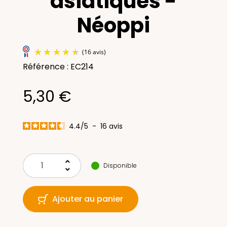
asiatiques -
Néoppi
Référence : EC214
5,30 €
4.4
/
5
-
16
avis
(16 avis)
keyboard_arrow_up
Disponible
keyboard_arrow_down
Ajouter au panier