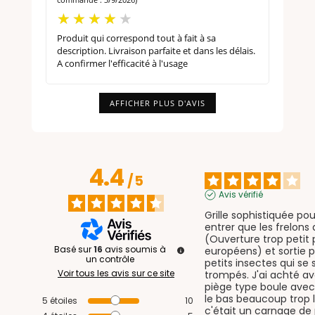
Produit qui correspond tout à fait à sa
description. Livraison parfaite et dans les délais.
A confirmer l'efficacité à l'usage
AFFICHER PLUS D'AVIS
4.4
/
5
Avis vérifié
Grille sophistiquée pour
entrer que les frelons 
(Ouverture trop petit 
Basé sur
16
avis soumis à
européens) et sortie po
un contrôle
petits insectes qui se 
Voir tous les avis sur ce site
trompés. J'ai achté av
piège type boule avec
le bas beaucoup trop l
5
étoiles
10
c'était un carnage de p