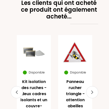
Les clients qui ont acheté
ce produit ont également
acheté...
Bien
disp
les
Ca
les
p
Disponible
Disponible
Kit isolation
Panneau
(1)
des ruches -
rucher
deux cadres
triangle -
isolants et un
attention
u
couvre-
abeilles