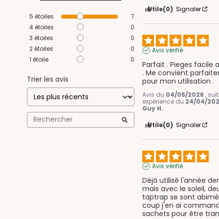
Utile
(0)
Signaler
5
étoiles
7
4
étoiles
0
3
étoiles
0
2
étoiles
0
Avis vérifié
1
étoile
0
Parfait . Pieges facile 
. Me convient parfait
Trier les avis
pour mon utilisation .
Avis du
04/05/2026
, su
expérience du
24/04/20
Guy H.
Utile
(0)
Signaler
Avis vérifié
Déjà utilisé l'année der
mais avec le soleil, deu
taptrap se sont abimés
coup j'en ai command
sachets pour être tranq