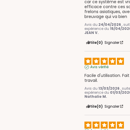
car ce système est vr
efficace contre ces s
frelons asiatiques, avec
breuvage qui va bien
Avis du
24/04/2026
, su
expérience du
15/04/202
JEAN V.
Utile
(0)
Signaler
Avis vérifié
Facile d'utilisation. Fait
travail.
Avis du
13/03/2026
, sui
expérience du
01/03/202
Nathalie M.
Utile
(0)
Signaler