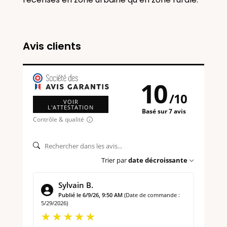
Avis clients
10
/
10
VOIR
L'ATTESTATION
Basé sur 7 avis
Contrôle & qualité
Trier par
date décroissante
Sylvain B.
Publié le 6/9/26, 9:50 AM
(Date de commande :
5/29/2026)