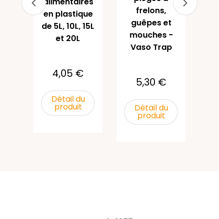
alimentaires
frelons,
en plastique
guêpes et
de 5L, 10L, 15L
u
mouches -
et 20L
Vaso Trap
4,05 €
5,30 €
Détail du
produit
Détail du
produit