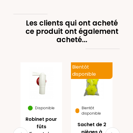
Les clients qui ont acheté
ce produit ont également
acheté...
Bientôt
disponible
ine
Vi
que
he
10
Disponible
Bientôt
disponible
Robinet pour
Sachet de 2
fûts
(1)
pièges à