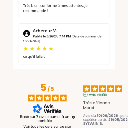
Très bien, conforme à mes attentes, je
recommande !
Acheteur V.
Publié le 3/26/24, 7:14 PM
(Date de commande
: 3/21/2024)
ce qu'il fallait
5
/
5
Avis vérifié
Très efficace.

Merci
Avis du
10/06/2026
, sui
Basé sur
7
avis soumis à un
expérience du
29/05/202
contrôle
SYLVAIN B.
Voir tous les avis sur ce site