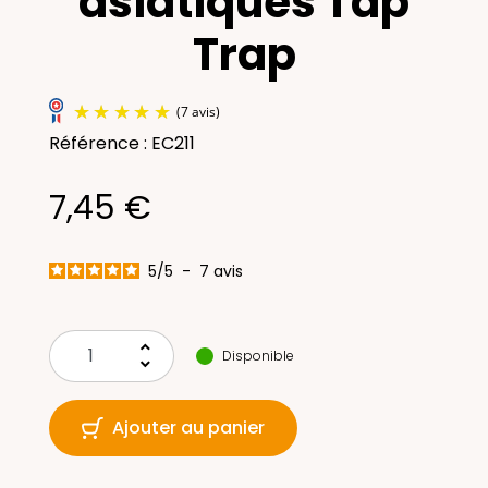
asiatiques Tap
Trap
Référence : EC211
7,45 €
5
/
5
-
7
avis
(7 avis)
keyboard_arrow_up
Disponible
keyboard_arrow_down
Ajouter au panier