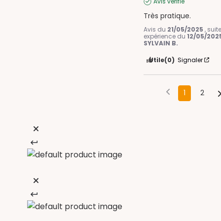
Avis vérifié
Très pratique.
Avis du
21/05/2025
, sui
expérience du
12/05/202
SYLVAIN B.
Utile
(0)
Signaler
1
2