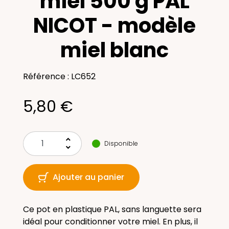
miel 500 g PAL
NICOT - modèle
miel blanc
Référence : LC652
5,80 €
keyboard_arrow_up
Disponible
keyboard_arrow_down
Ajouter au panier
Ce pot en plastique PAL, sans languette sera
idéal pour conditionner votre miel. En plus, il