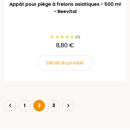
Appât pour piège à frelons asiatiques - 500 ml
- Beevital
(1)
8,80 €
Détail du produit
Précédent
Suivant

1
2
3
