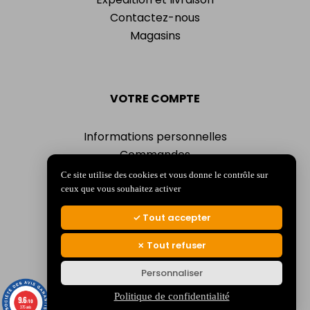
Contactez-nous
Magasins
VOTRE COMPTE
Informations personnelles
Commandes
Adresses
Ce site utilise des cookies et vous donne le contrôle sur
Bons de réduction
ceux que vous souhaitez activer
Mes alertes
Tout accepter
Tout refuser
Personnaliser
© 2026 La Jocondienne
Mentions légales
-
Politique de confidentialité
Politique de confidentialité
9.6
/10
375 avis