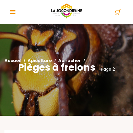
Panneau de gestion des cookies

Accueil
Apiculture
Au rucher
Pièges à frelons
- Page 2