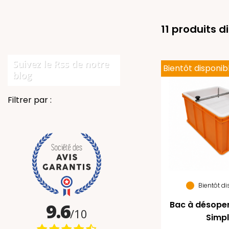
11 produits d
Suivez le Rss de notre
Bientôt disponib
blog
Filtrer par :
Bientôt d
Bac à désoper
Simp