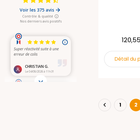
120,5
Détail du 
Précédent

1
2