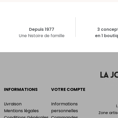
Depuis 1977
3 concep
Une histoire de famille
en 1 bouti
INFORMATIONS
VOTRE COMPTE
Livraison
Informations
Mentions légales
personnelles
Zone artis
Conditions Générales
Commandes