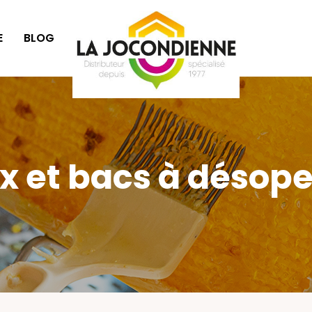
E
BLOG
SÉLECTION CADEAUX
 et bacs à désope