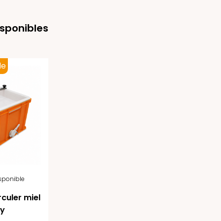
isponibles
le
isponible
culer miel
ly