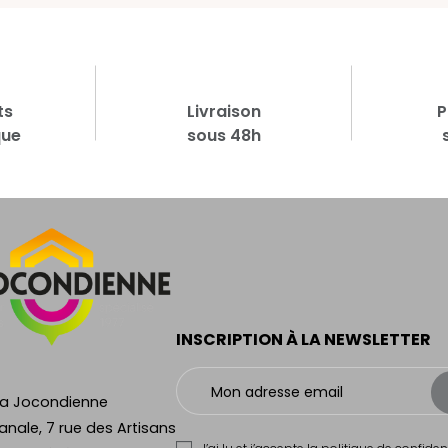
ts
Livraison
P
que
sous 48h
INSCRIPTION À LA NEWSLETTER
La Jocondienne
anale, 7 rue des Artisans