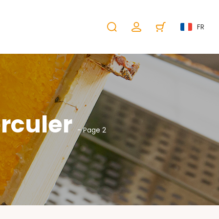
FR
rculer
- Page 2