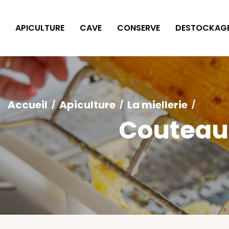
Panneau de gestion des cookies
APICULTURE
CAVE
CONSERVE
DESTOCKAG
Accueil
Apiculture
La miellerie
Couteaux