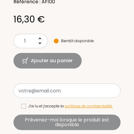
Référence : AF100
16,30 €
keyboard_arrow_up
Bientôt disponible
keyboard_arrow_down
Ajouter au panier
J’ai lu et j’accepte la
politique de confidentialité.
Prévenez-moi lorsque le produit est
disponible