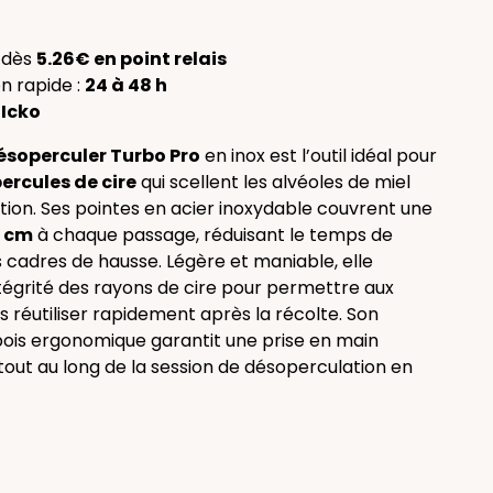
n dès
5.26€ en point relais
n rapide :
24 à 48 h
:
Icko
ésoperculer Turbo Pro
en inox est l’outil idéal pour
percules de cire
qui scellent les alvéoles de miel
tion. Ses pointes en acier inoxydable couvrent une
7 cm
à chaque passage, réduisant le temps de
es cadres de hausse. Légère et maniable, elle
ntégrité des rayons de cire pour permettre aux
es réutiliser rapidement après la récolte. Son
is ergonomique garantit une prise en main
tout au long de la session de désoperculation en