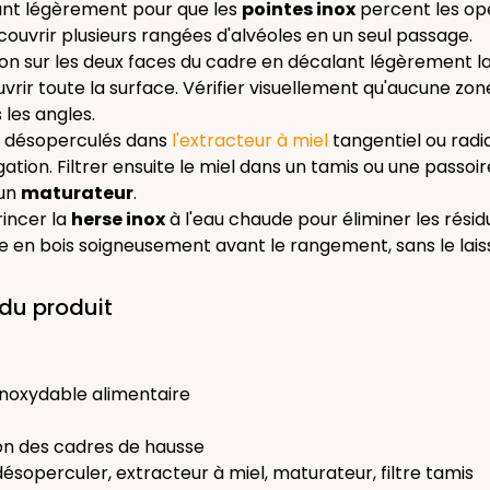
nt légèrement pour que les
pointes inox
percent les ope
uvrir plusieurs rangées d'alvéoles en un seul passage.
ion sur les deux faces du cadre en décalant légèrement l
rir toute la surface. Vérifier visuellement qu'aucune zon
les angles.
s désoperculés dans
l'extracteur à miel
tangentiel ou radia
gation. Filtrer ensuite le miel dans un tamis ou une passoi
 un
maturateur
.
 rincer la
herse inox
à l'eau chaude pour éliminer les résidu
 en bois soigneusement avant le rangement, sans le lais
du produit
 inoxydable alimentaire
on des cadres de hausse
 désoperculer, extracteur à miel, maturateur, filtre tamis