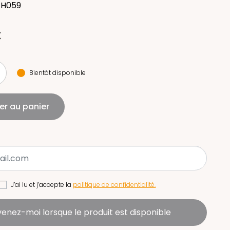
JH059
€
Bientôt disponible
er au panier
J’ai lu et j’accepte la
politique de confidentialité.
enez-moi lorsque le produit est disponible