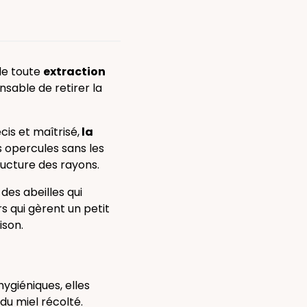
de toute
extraction
ensable de retirer la
is et maîtrisé,
la
 opercules sans les
ructure des rayons.
des abeilles qui
rs qui gèrent un petit
ison.
hygiéniques, elles
du miel récolté.