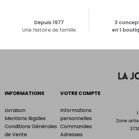
Depuis 1977
3 concep
Une histoire de famille
en 1 bouti
INFORMATIONS
VOTRE COMPTE
Livraison
Informations
Mentions légales
personnelles
Zone artis
Conditions Générales
Commandes
373
de Vente
Adresses