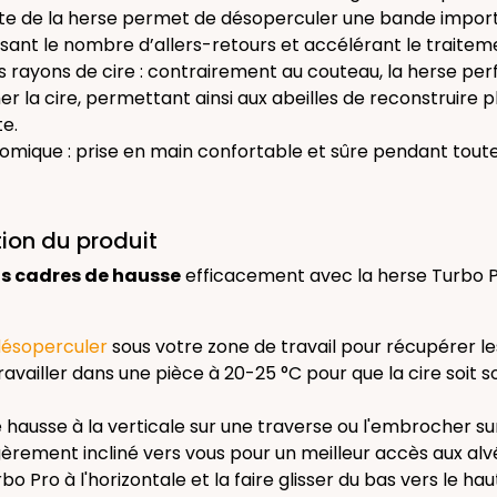
tête de la herse permet de désoperculer une bande import
sant le nombre d’allers-retours et accélérant le traitem
es rayons de cire : contrairement au couteau, la herse pe
r la cire, permettant ainsi aux abeilles de reconstruire p
te.
mique : prise en main confortable et sûre pendant toute
tion du produit
s cadres de hausse
efficacement avec la herse Turbo P
désoperculer
sous votre zone de travail pour récupérer l
Travailler dans une pièce à 20-25 °C pour que la cire soit 
 hausse à la verticale sur une traverse ou l'embrocher su
èrement incliné vers vous pour un meilleur accès aux alv
bo Pro à l'horizontale et la faire glisser du bas vers le hau