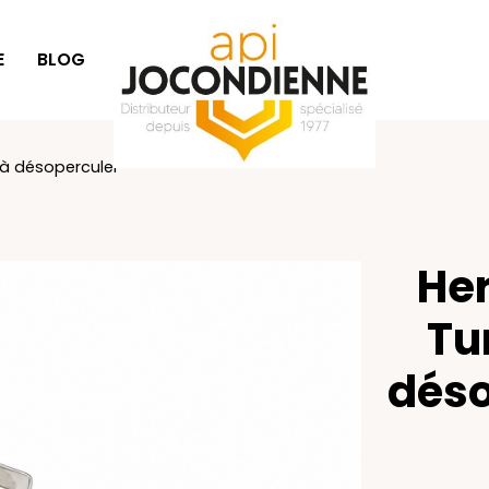
E
BLOG
SÉLECTION CADEAUX
à désoperculer
Her
Tu
déso