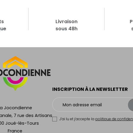
ts
Livraison
P
que
sous 48h
INSCRIPTION À LA NEWSLETTER
La Jocondienne
anale, 7 rue des Artisans
J’ai lu et j’accepte la
politique de confident
00 Joué-lès-Tours
France