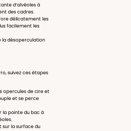
ante d’alvéoles à
ent des cadres.
rfore délicatement les
lus facilement les
 la désoperculation
ro, suivez ces étapes
es
opercules de cire
et
souple et se perce
r la pointe du bac à
éoles.
t sur la surface du