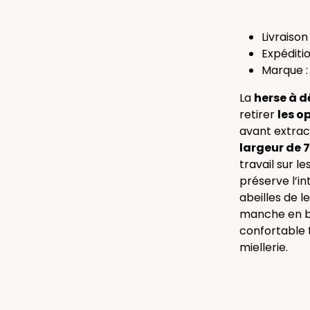
Livraiso
Expéditio
Marque 
La
herse à d
retirer
les o
avant extrac
largeur de 
travail sur l
préserve l’i
abeilles de l
manche en bo
confortable 
miellerie.