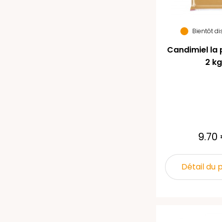
Bientôt d
Candimiel la 
2 kg
9.70
Détail du 