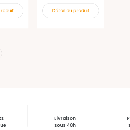
produit
Détail du produit
xt
ts
Livraison
P
que
sous 48h