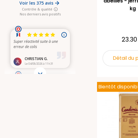
abeilles - jer
kg
23.30
Détail du 
Bientôt disponib