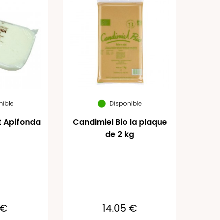
nible
Disponible
t Apifonda
Candimiel Bio la plaque
de 2 kg
 €
14.05 €