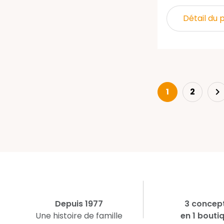
Détail du 
Ne
1
2

Depuis 1977
3 concep
Une histoire de famille
en 1 bouti