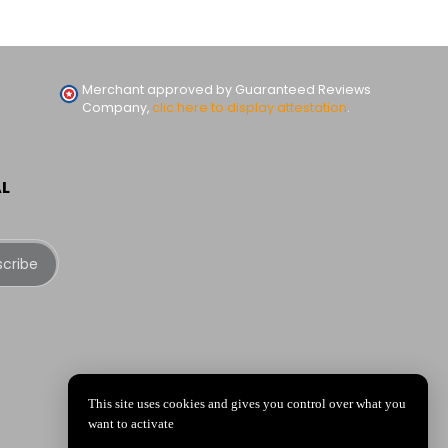
Merchant approved by Guaranteed Reviews
Company,
clic here to display attestation
.
AL
scribe
This site uses cookies and gives you control over what you
want to activate