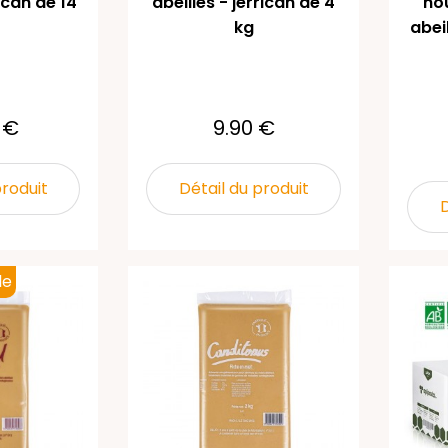
rican de 14
abeilles - jerrican de 4
no
kg
abeil
 €
9.90 €
produit
Détail du produit
D
le