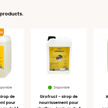
 products.
le
isponible
Disponible
sirop de
Sirofruct - sirop de
A
ent pour
nourrissement pour