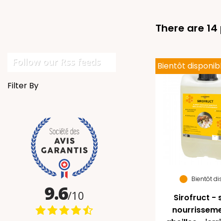
There are 14
Follow our Rss feeds
Bientôt disponib
Filter By
Bientôt d
Sirofruct - 
nourrissem