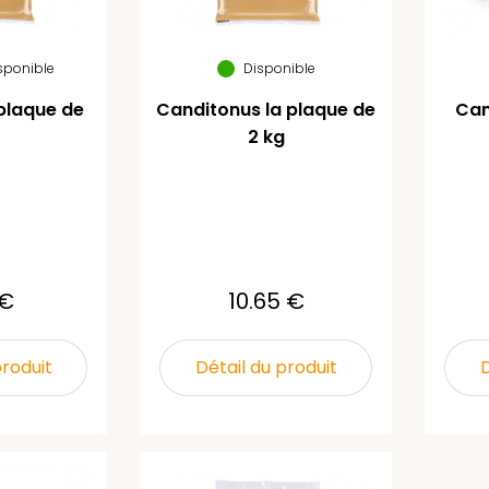
isponible
Disponible
plaque de
Canditonus la plaque de
Can
2 kg
 €
10.65 €
produit
Détail du produit
D