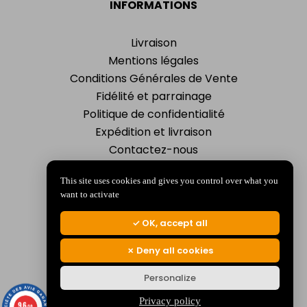
INFORMATIONS
Livraison
Mentions légales
Conditions Générales de Vente
Fidélité et parrainage
Politique de confidentialité
Expédition et livraison
Contactez-nous
Magasins
This site uses cookies and gives you control over what you
want to activate
OK, accept all
YOUR ACCOUNT
Deny all cookies
Personal info
Personalize
Orders
Addresses
Privacy policy
9.6
/10