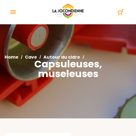
Cookies management panel

Home
Cave
Autour du cidre
Capsuleuses,
museleuses