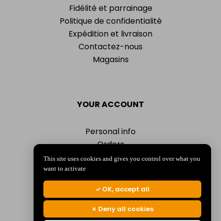
Fidélité et parrainage
Politique de confidentialité
Expédition et livraison
Contactez-nous
Magasins
YOUR ACCOUNT
Personal info
Orders
Addresses
This site uses cookies and gives you control over what you
Vouchers
want to activate
My alerts
OK, accept all
Deny all cookies