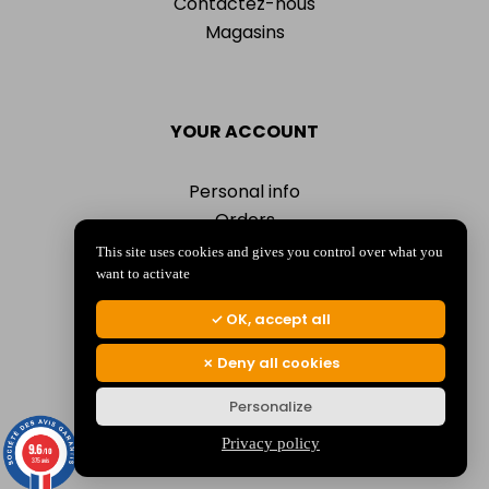
Contactez-nous
Magasins
YOUR ACCOUNT
Personal info
Orders
Addresses
This site uses cookies and gives you control over what you
Vouchers
want to activate
My alerts
OK, accept all
Deny all cookies
Personalize
© 2026 La Jocondienne
Mentions légales
-
Politique de confidentialité
Privacy policy
9.6
/10
375 avis