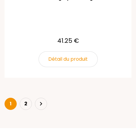
41.25 €
Détail du produit
Next
1
2
