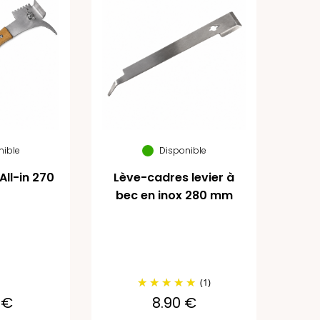
nible
Disponible
ll-in 270
Lève-cadres levier à
bec en inox 280 mm
(1)
 €
8.90 €