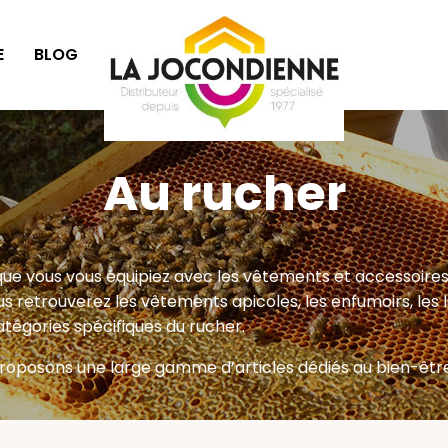
E
BLOG
IDÉES CADEAUX
Au rucher
e que vous vous équipiez avec les vêtements et accessoire
ous retrouverez les vêtements apicoles, les enfumoirs, les
catégories spécifiques du rucher.
roposons une large gamme d’articles dédiés au bien-être 