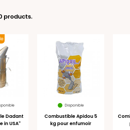
0 products.
le
isponible
Disponible
lle Dadant
Combustible Apidou 5
Comb
 in USA"
kg pour enfumoir