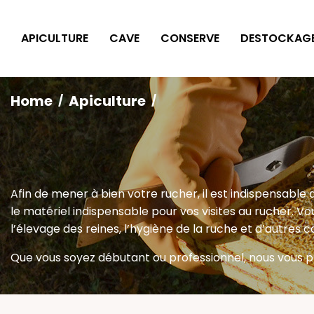
Cookies management panel
APICULTURE
CAVE
CONSERVE
DESTOCKAG
Home
Apiculture
Afin de mener à bien votre rucher, il est indispensabl
le matériel indispensable pour vos visites au rucher. V
l’élevage des reines, l’hygiène de la ruche et d’autres 
Que vous soyez débutant ou professionnel, nous vous p