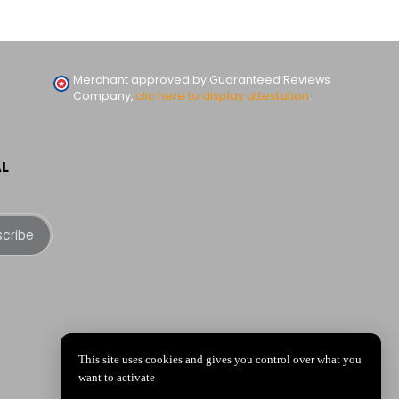
Merchant approved by Guaranteed Reviews
Company,
clic here to display attestation
.
AL
scribe
This site uses cookies and gives you control over what you
want to activate