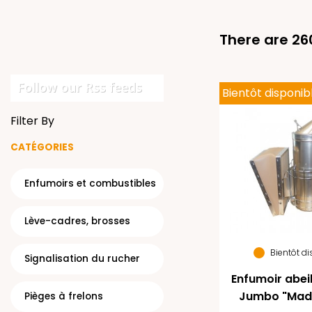
There are 26
Follow our Rss feeds
Bientôt disponib
Filter By
CATÉGORIES
Enfumoirs et combustibles
Lève-cadres, brosses
Bientôt d
Signalisation du rucher
Enfumoir abei
Jumbo "Made
Pièges à frelons