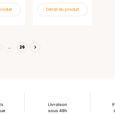
produit
Détail du produit
Next
…
26

ts
Livraison
P
que
sous 48h