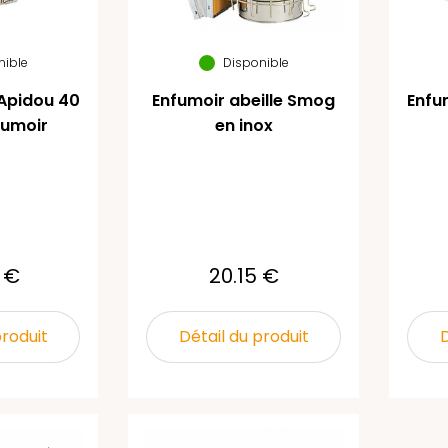
nible
Disponible
Apidou 40
Enfumoir abeille Smog
Enfu
fumoir
en inox
 €
20.15 €
produit
Détail du produit
D