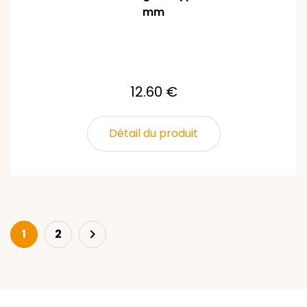
mm
12.60 €
Détail du produit
Next
1
2
