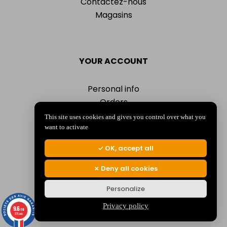
Contactez-nous
Magasins
YOUR ACCOUNT
Personal info
Orders
Addresses
This site uses cookies and gives you control over what you
Vouchers
want to activate
My alerts
OK, accept all
Deny all cookies
Personalize
© 2026 La Jocondienne
Mentions légales
-
Politique de confidentialité
Privacy policy
9.6
/10
375 avis