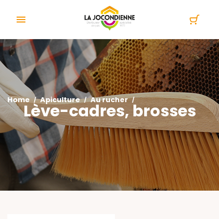
Cookies management panel

Home
Apiculture
Au rucher
Lève-cadres, brosses