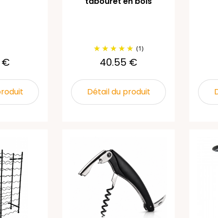
tabouret en bois
(1)
 €
40.55 €
produit
Détail du produit
D