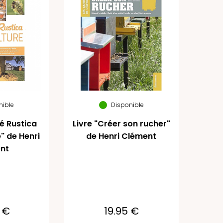
nible
Disponible
té Rustica
Livre "Créer son rucher"
e" de Henri
de Henri Clément
nt
 €
19.95 €