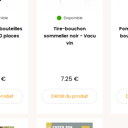
nible
Disponible
bouteilles
Tire-bouchon
Pom
0 places
sommelier noir - Vacu
bou
vin
 €
7.25 €
produit
Détail du produit
D