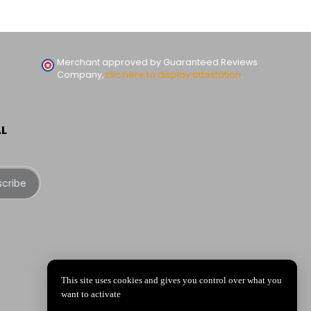
Merchant approved by Guaranteed Reviews
Company,
clic here to display attestation
.
AL
scribe
This site uses cookies and gives you control over what you
want to activate