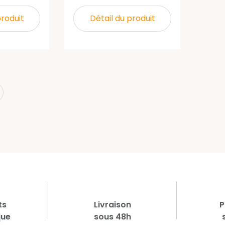
produit
Détail du produit
xt
ts
Livraison
P
que
sous 48h