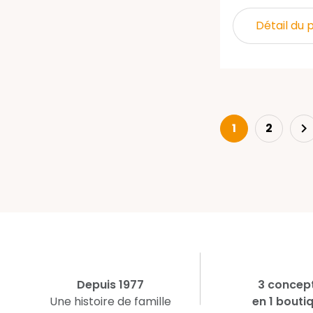
Détail du 
Ne
1
2

Depuis 1977
3 concep
Une histoire de famille
en 1 bouti