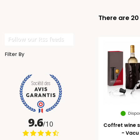
There are 20
Follow our Rss feeds
Filter By
Dispo
Coffret wine s
- Vacu 