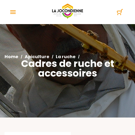
Cookies management panel

Home
Apiculture
La ruche
Cadres de ruche et
accessoires