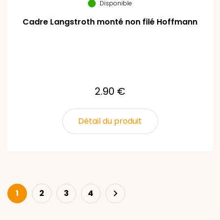
Disponible
Cadre Langstroth monté non filé Hoffmann
2.90 €
Détail du produit
Next
1
2
3
4
