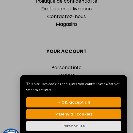
Politique de confidentialité
Expédition et livraison
Contactez-nous
Magasins
YOUR ACCOUNT
Personal info
Orders
Addresses
This site uses cookies and gives you control over what you
Vouchers
want to activate
My alerts
OK, accept all
Deny all cookies
Personalize
© 2026 La Jocondienne