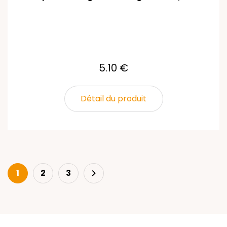
5.10 €
Détail du produit
Next
1
2
3
