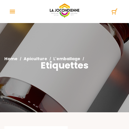
Cookies management panel

Home
Apiculture
L'emballage
Etiquettes