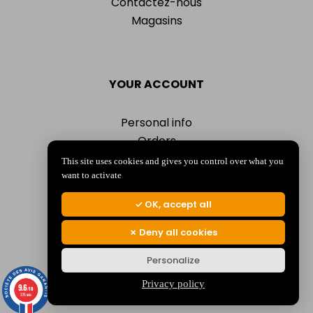
Contactez-nous
Magasins
YOUR ACCOUNT
Personal info
Orders
Addresses
This site uses cookies and gives you control over what you
Vouchers
want to activate
My alerts
OK, accept all
Deny all cookies
Personalize
© 2026 La Jocondienne
Mentions légales
-
Politique de confidentialité
Privacy policy
9.6
/10
375 avis