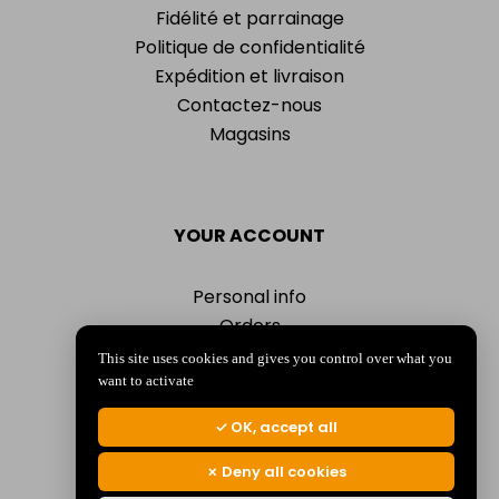
Fidélité et parrainage
Politique de confidentialité
Expédition et livraison
Contactez-nous
Magasins
YOUR ACCOUNT
Personal info
Orders
Addresses
This site uses cookies and gives you control over what you
Vouchers
want to activate
My alerts
OK, accept all
Deny all cookies