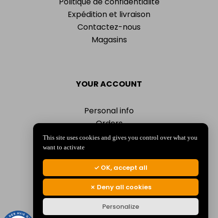
Politique de confidentialité
Expédition et livraison
Contactez-nous
Magasins
YOUR ACCOUNT
Personal info
Orders
Addresses
This site uses cookies and gives you control over what you
Vouchers
want to activate
My alerts
OK, accept all
Deny all cookies
Personalize
© 2026 La Jocondienne