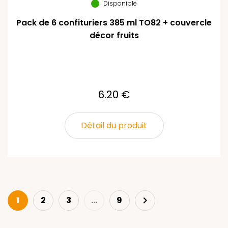
Disponible
Pack de 6 confituriers 385 ml TO82 + couvercle
décor fruits
6.20 €
Détail du produit
Next
1
2
3
…
9
