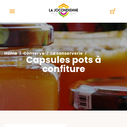
Cookies management panel

Home
Conserve
La conserverie
Capsules pots à
confiture