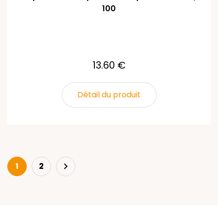
100
13.60 €
Détail du produit
Next
1
2
