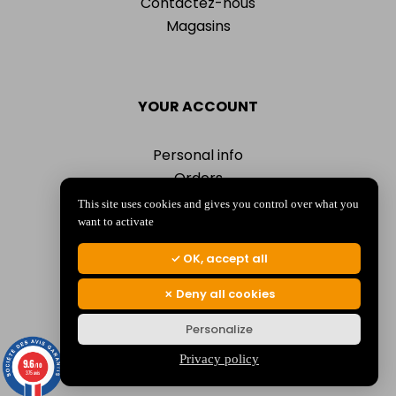
Contactez-nous
Magasins
YOUR ACCOUNT
Personal info
Orders
Addresses
This site uses cookies and gives you control over what you
Vouchers
want to activate
My alerts
OK, accept all
Deny all cookies
Personalize
© 2026 La Jocondienne
Mentions légales
-
Politique de confidentialité
Privacy policy
9.6
/10
375 avis