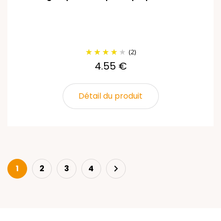
(2)
4.55 €
Détail du produit
Next
1
2
3
4
