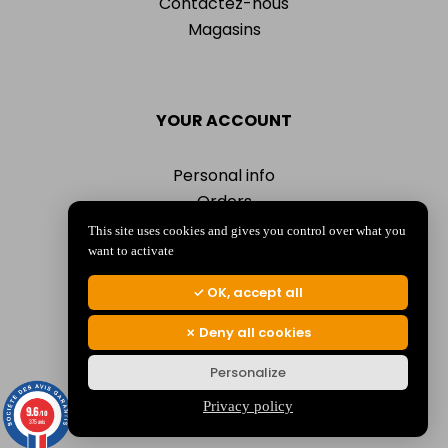
Contactez-nous
Magasins
YOUR ACCOUNT
Personal info
Orders
Addresses
This site uses cookies and gives you control over what you
Vouchers
want to activate
My alerts
OK, accept all
Deny all cookies
Personalize
© 2026 La Jocondienne
Mentions légales
-
Politique de confidentialité
Privacy policy
9.6
/10
375 avis