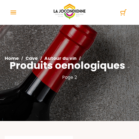
Cookies management panel

Home
Cave
Autour du vin
Produits oenologiques
-
Page 2