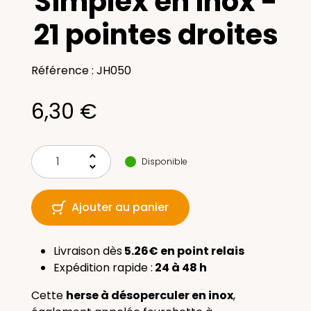
Simplex en inox -
21 pointes droites
Référence : JH050
6,30 €
keyboard_arrow_up
Disponible
keyboard_arrow_down
Ajouter au panier
Livraison dès
5.26€ en point relais
Expédition rapide :
24 à 48 h
Cette
herse à désoperculer en inox
,