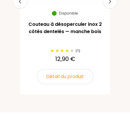
Disponible
Couteau à désoperculer inox 2
20
côtés dentelés — manche bois
pr
4
(1)
12,90 €
Détail du produit