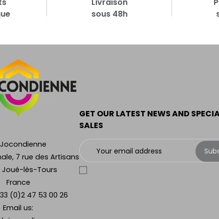
ts
Livraison
P
que
sous 48h
GET OUR LATEST NEWS AND SPECI
SALES
 Jocondienne
Sub
ale, 7 rue des Artisans
 Joué-lès-Tours
France
33 (0)2 47 53 00 26
Email us: