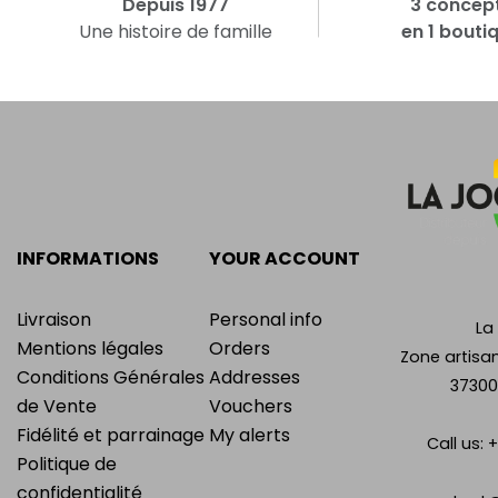
Depuis 1977
3 concep
Une histoire de famille
en 1 bouti
INFORMATIONS
YOUR ACCOUNT
Livraison
Personal info
La
Mentions légales
Orders
Zone artisan
Conditions Générales
Addresses
37300
de Vente
Vouchers
Fidélité et parrainage
My alerts
Call us:
+
Politique de
confidentialité