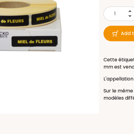
keyboard_arrow_up
keyboard_arrow_down
Add t
Cette étiquet
mm est vendu
L'appellation
Sur le même 
modèles diff