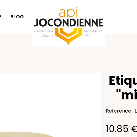
E
BLOG
IDÉES CADEAUX
Etiq
"mi
Reference : 
10.85 