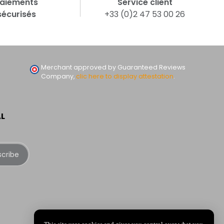
aiements
Service client
sécurisés
+33 (0)2 47 53 00 26
Merchant approved by Guaranteed Reviews
Company,
clic here to display attestation
.
AL
scribe