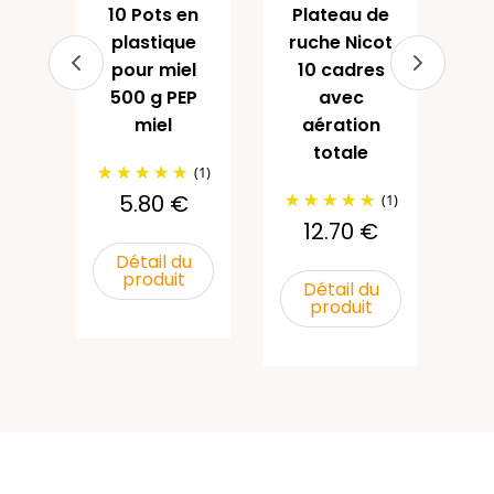
r
10 Pots en
Plateau de
€
plastique
ruche Nicot
pour miel
10 cadres
u
500 g PEP
avec
miel
aération
totale
(1)
5.80 €
(1)
12.70 €
Détail du
produit
Détail du
produit