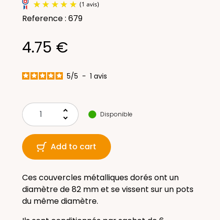
Reference : 679
4.75 €
5
/
5
-
1
avis
(1 avis)
keyboard_arrow_up
Disponible
keyboard_arrow_down
Add to cart
Ces couvercles métalliques dorés ont un
diamètre de 82 mm et se vissent sur un pots
du même diamètre.