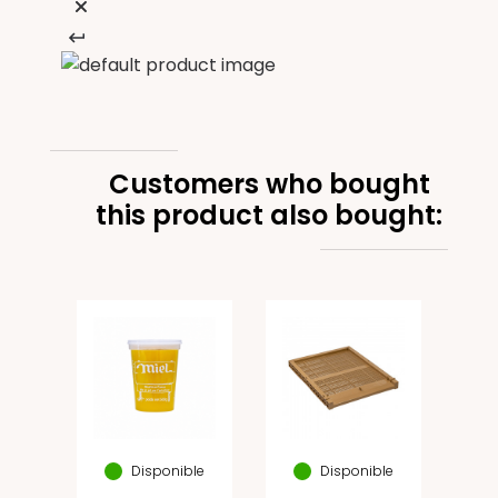
Customers who bought
this product also bought:
de
sé
lo
Disponible
Disponible