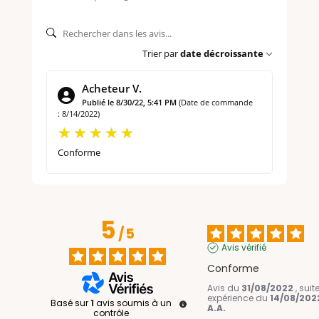
Trier par
date décroissante
Acheteur V.
Publié le 8/30/22, 5:41 PM
(Date de commande
: 8/14/2022)
Conforme
5
/
5
Avis vérifié
Conforme
Avis du
31/08/2022
, sui
expérience du
14/08/202
Basé sur
1
avis soumis à un
A.A.
contrôle