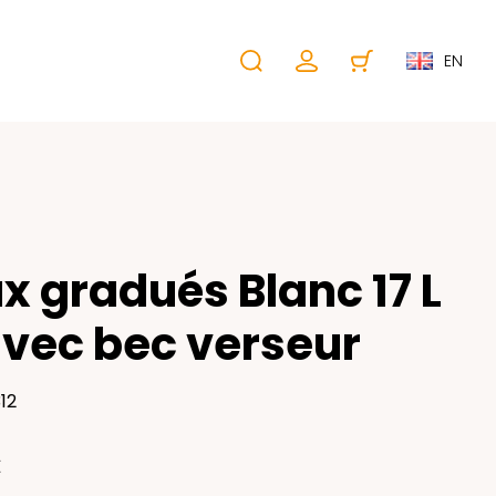
EN
x gradués Blanc 17 L
vec bec verseur
12
€