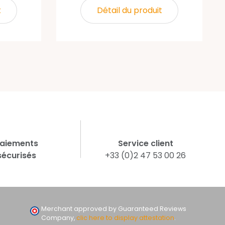
t
Détail du produit
aiements
Service client
sécurisés
+33 (0)2 47 53 00 26
Merchant approved by Guaranteed Reviews
Company,
clic here to display attestation
.