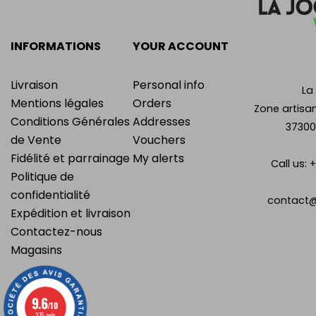
INFORMATIONS
YOUR ACCOUNT
Livraison
Personal info
La
Mentions légales
Orders
Zone artisan
Conditions Générales
Addresses
37300
de Vente
Vouchers
Fidélité et parrainage
My alerts
Call us:
+
Politique de
confidentialité
contact@
Expédition et livraison
Contactez-nous
Magasins
9.6
/10
375 avis