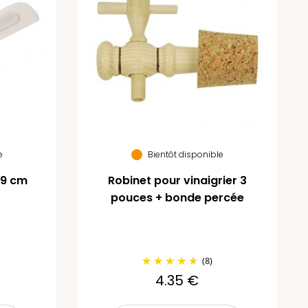
e
Bientôt disponible
29 cm
Robinet pour vinaigrier 3
pouces + bonde percée
(8)
4.35 €