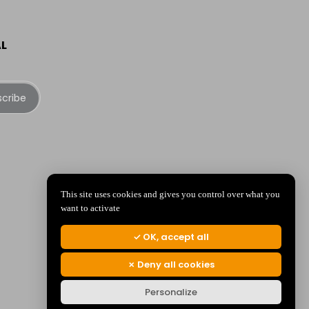
AL
scribe
This site uses cookies and gives you control over what you
want to activate
OK, accept all
Deny all cookies
Personalize