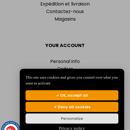
Expédition et livraison
Contactez-nous
Magasins
YOUR ACCOUNT
Personal info
Orders
Addresses
This site uses cookies and gives you control over what you
Vouchers
want to activate
My alerts
OK, accept all
Deny all cookies
Personalize
© 2026 La Jocondienne
Mentions légales
-
Politique de confidentialité
Privacy policy
9.6