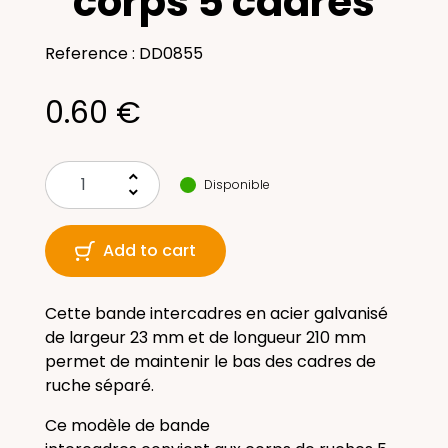
corps 5 cadres
Reference : DD0855
0.60 €
keyboard_arrow_up
Disponible
keyboard_arrow_down
Add to cart
Cette bande intercadres en acier galvanisé
de largeur 23 mm et de longueur 210 mm
permet de maintenir le bas des
cadres de
ruche
séparé.
Ce modèle de bande