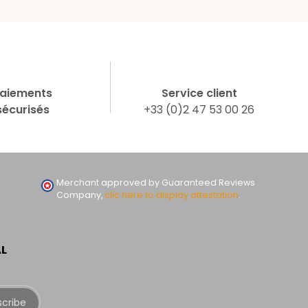
aiements
Service client
sécurisés
+33 (0)2 47 53 00 26
Merchant approved by Guaranteed Reviews
Company,
clic here to display attestation
.
AL
scribe