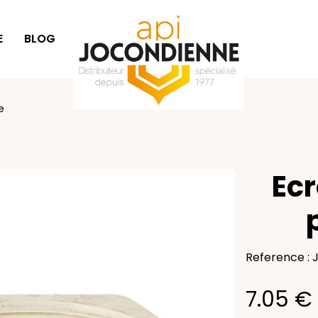
E
BLOG
IDÉES CADEAUX
e
Ecr
Reference : J
7.05 €