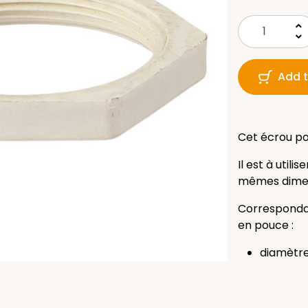
keyboard_arrow_up
keyboard_arrow_down
Add t
Cet écrou po
Il est à util
mêmes dimen
Corresponda
en pouce :
diamètre