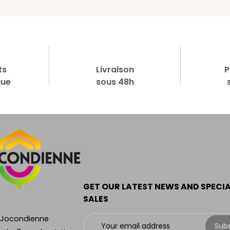
ts
Livraison
P
que
sous 48h
GET OUR LATEST NEWS AND SPECI
SALES
 Jocondienne
Sub