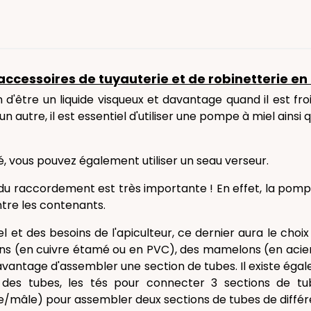
accessoires de tuyauterie et de robinetterie en 
 d'être un liquide visqueux et davantage quand il est froi
n autre, il est essentiel d'utiliser une pompe à miel ainsi q
é, vous pouvez également utiliser un seau verseur.
 du raccordement est très importante ! En effet, la pomp
tre les contenants.
l et des besoins de l'apiculteur, ce dernier aura le choix 
s (en cuivre étamé ou en PVC), des mamelons (en acier
 l'avantage d'assembler une section de tubes. Il existe ég
 des tubes, les tés pour connecter 3 sections de tu
/mâle) pour assembler deux sections de tubes de différ