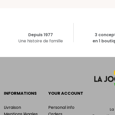
Depuis 1977
3 concep
Une histoire de famille
en 1 bouti
INFORMATIONS
YOUR ACCOUNT
Livraison
Personal info
La
Mentions légales
Orders