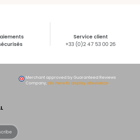
aiements
Service client
sécurisés
+33 (0)2 47 53 00 26
Merchant approved by Guaranteed Reviews
Company,
clic here to display attestation
.
AL
scribe