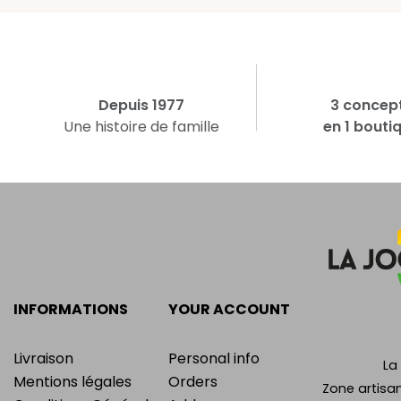
Depuis 1977
3 concep
Une histoire de famille
en 1 bouti
INFORMATIONS
YOUR ACCOUNT
Livraison
Personal info
La
Mentions légales
Orders
Zone artisan