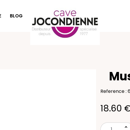
E
BLOG
IDÉES CADEAUX
Mus
Reference : 
18.60 
keyboard_arrow_up