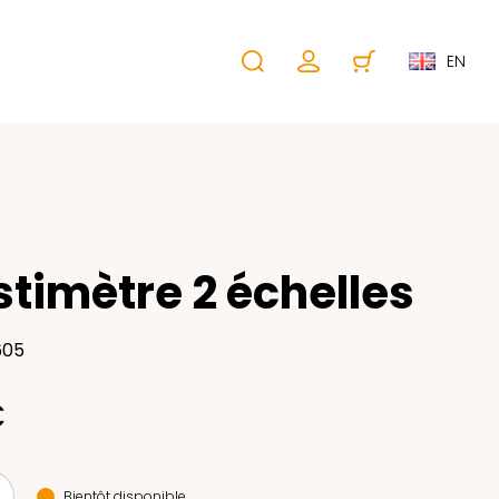
EN
timètre 2 échelles
605
€
Bientôt disponible