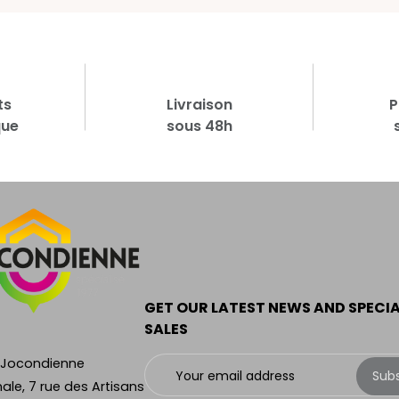
ts
Livraison
P
que
sous 48h
GET OUR LATEST NEWS AND SPECI
SALES
 Jocondienne
Sub
ale, 7 rue des Artisans