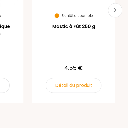
e
Bientôt disponible
tique
Mastic à Fût 250 g
c
4.55 €
t
Détail du produit