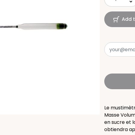
keyboard_arrow_down
Add t
Le mustimètr
Masse Volumi
en sucre et l
obtiendra ap