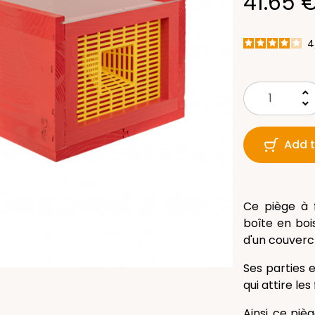
41.65 
4
keyboard_arrow_up
keyboard_arrow_down
Add t
Ce piège à 
boîte en bois
d'un couvercl
Ses parties 
qui attire les
Ainsi, ce piè