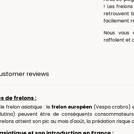
! Les frelon
retrouvent b
facilement res
Nous vous c
raffolent et 
ustomer reviews
s de frelons :
e frelon asiatique : le
frelon européen
(Vespa crabro) e
lutina) peuvent être de conséquents consommateurs d
elons atteint son pic au mois d'août, la prédation risque d
 asiatique et son introduction en France :