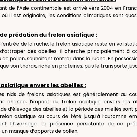
t de l’Asie continentale est arrivé vers 2004 en Franc
où il est originaire, les conditions climatiques sont quasi
e prédation du frelon asiatique :
entrée de la ruche, le frelon asiatique reste en vol stat
d’attraper des abeilles. Il cherche principalement à c
de pollen, souhaitant rentrer dans la ruche. En possession
ue son thorax, riche en protéines, puis le transporte jusq
asiatique envers les abeilles :
 nids de frelons asiatiques est généralement au cour
Par chance, l’impact du frelon asiatique envers les ab
e d’élevage des abeilles et la période des miellés sont p
relon asiatique au cours de l’été jusqu’à l’automne em
nt l’hivernage. La présence persistante de ce préda
e un manque d’apports de pollen.