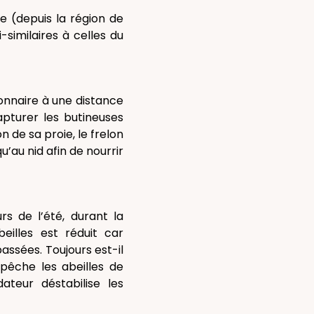
e (depuis la région de
-similaires à celles du
ionnaire à une distance
apturer les butineuses
 de sa proie, le frelon
u’au nid afin de nourrir
s de l’été, durant la
eilles est réduit car
assées. Toujours est-il
pêche les abeilles de
teur déstabilise les