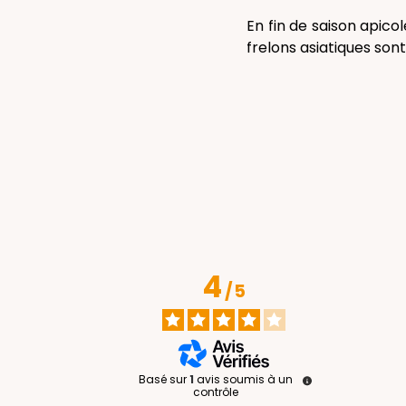
En fin de saison apicol
frelons asiatiques son
4
/
5
Basé sur
1
avis soumis à un
contrôle