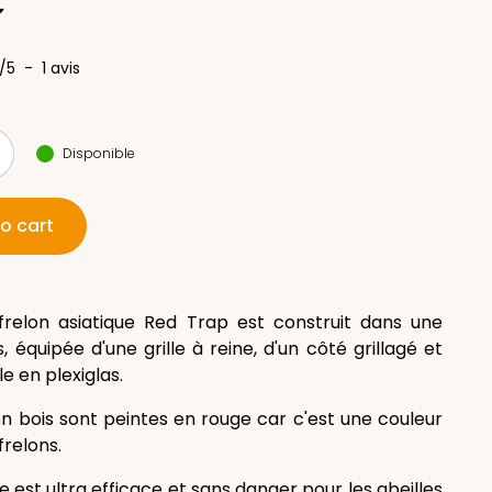
€
/
5
-
1
avis
Disponible
o cart
frelon asiatique Red Trap est construit dans une
, équipée d'une grille à reine, d'un côté grillagé et
e en plexiglas.
en bois sont peintes en rouge car c'est une couleur
 frelons.
ge est ultra efficace et sans danger pour les abeilles