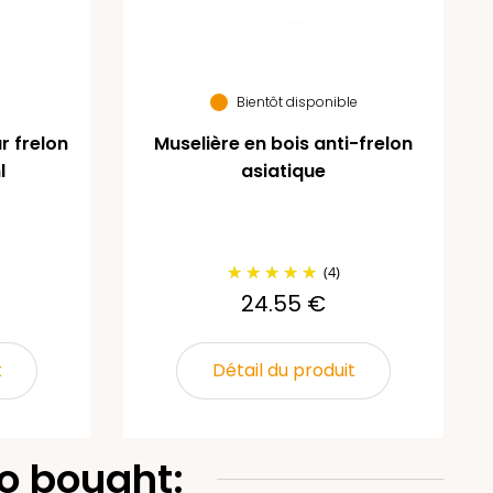
Bientôt disponible
 frelon
Muselière en bois anti-frelon
l
asiatique
(4)
24.55 €
t
Détail du produit
o bought: