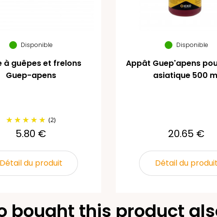
Disponible
Disponible
e à guêpes et frelons
Appât Guep'apens pour
Guep-apens
asiatique 500 m
(2)
5.80 €
20.65 €
Détail du produit
Détail du produi
 bought this product als