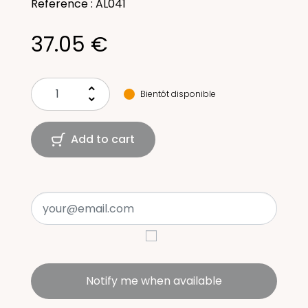
Reference : AL041
37.05 €
keyboard_arrow_up
Bientôt disponible
keyboard_arrow_down
Add to cart
Notify me when available