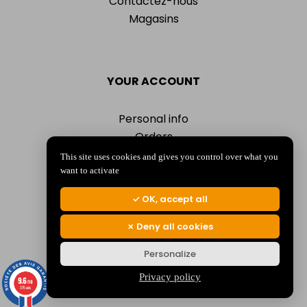
Contactez-nous
Magasins
YOUR ACCOUNT
Personal info
Orders
Addresses
This site uses cookies and gives you control over what you
Vouchers
want to activate
My alerts
OK, accept all
Deny all cookies
Personalize
© 2026 La Jocondienne
Mentions légales
-
Politique de confidentialité
Privacy policy
9.6
/10
375 avis