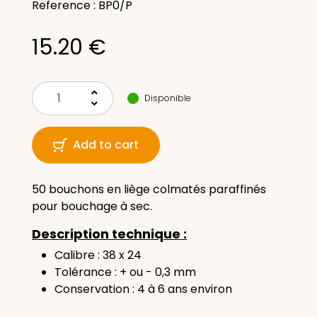
Reference : BP0/P
15.20 €
keyboard_arrow_up
Disponible
keyboard_arrow_down
Add to cart
50 bouchons en liège colmatés paraffinés
pour bouchage à sec.
Description technique :
Calibre : 38 x 24
Tolérance : + ou - 0,3 mm
Conservation : 4 à 6
ans environ