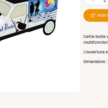
keyboard_arrow_down
Add t
Cette boîte v
multifonction
L'ouverture s
Dimensions : 