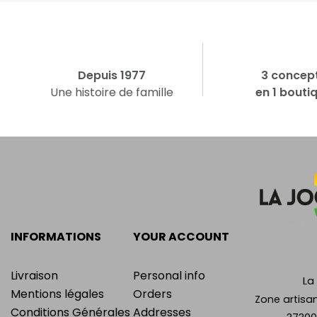
Depuis 1977
3 concep
Une histoire de famille
en 1 bouti
INFORMATIONS
YOUR ACCOUNT
Livraison
Personal info
La
Mentions légales
Orders
Zone artisan
Conditions Générales
Addresses