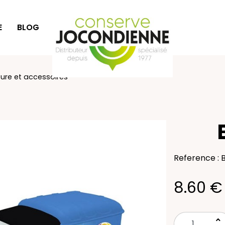
E
BLOG
IDÉES CADEAUX
ture et accessoires
Reference :
8.60 €
keyboard_arrow_up