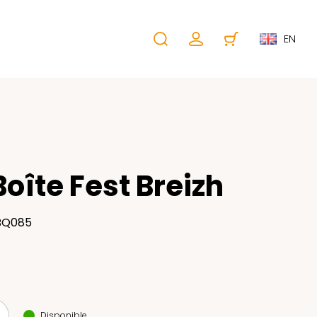
EN
Boîte Fest Breizh
 BQ085
Disponible