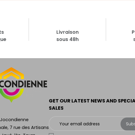
ts
Livraison
P
que
sous 48h
GET OUR LATEST NEWS AND SPECI
SALES
 Jocondienne
Sub
ale, 7 rue des Artisans