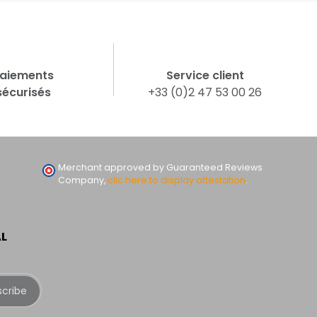
aiements
Service client
sécurisés
+33 (0)2 47 53 00 26
Merchant approved by Guaranteed Reviews
Company,
clic here to display attestation
.
AL
scribe