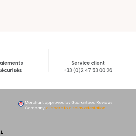
aiements
Service client
sécurisés
+33 (0)2 47 53 00 26
Merchant approved by Guaranteed Reviews
Company,
clic here to display attestation
.
AL