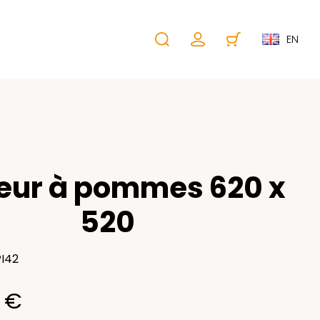
EN
eur à pommes 620 x
520
PI42
 €