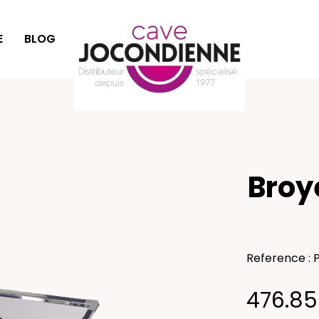
E
BLOG
IDÉES CADEAUX
s
Broy
Reference : 
476.85