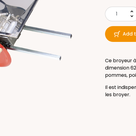
keyboard_arrow_up
keyboard_arrow_down
Add t
Ce broyeur à
dimension 6
pommes, poire
Il est indis
les broyer.