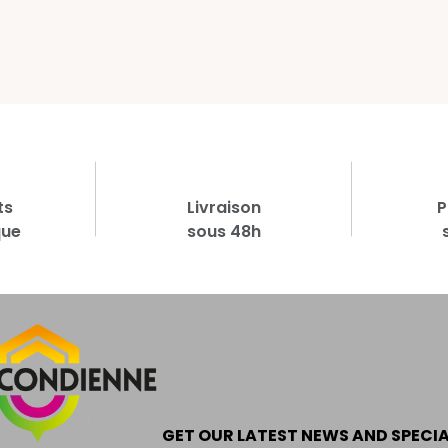
ts
Livraison
P
que
sous 48h
GET OUR LATEST NEWS AND SPECI