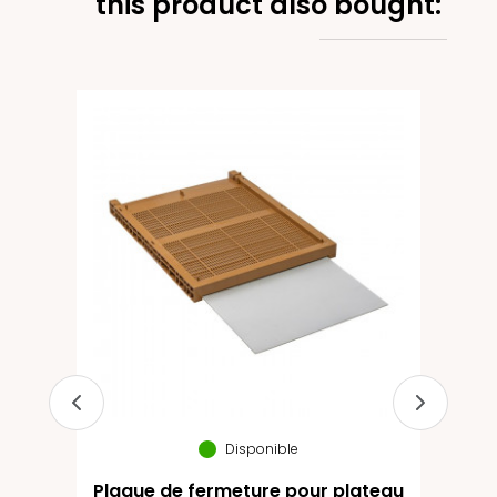
this product also bought:
kg
Disponible
Plaque de fermeture pour plateau
Pl