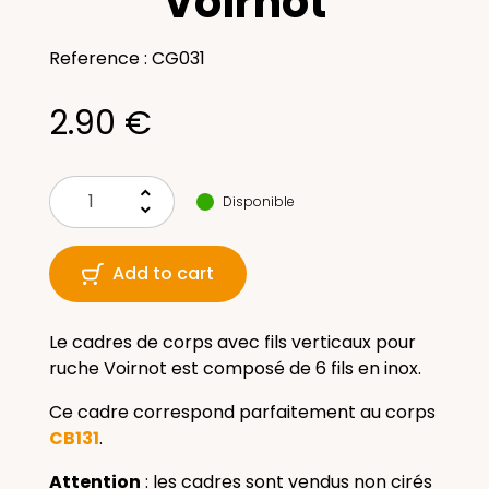
Voirnot
Reference : CG031
2.90 €
keyboard_arrow_up
Disponible
keyboard_arrow_down
Add to cart
Le cadres de corps avec fils verticaux pour
ruche Voirnot est composé de 6 fils en inox.
Ce cadre correspond parfaitement au corps
CB131
.
Attention
: les cadres sont vendus non cirés