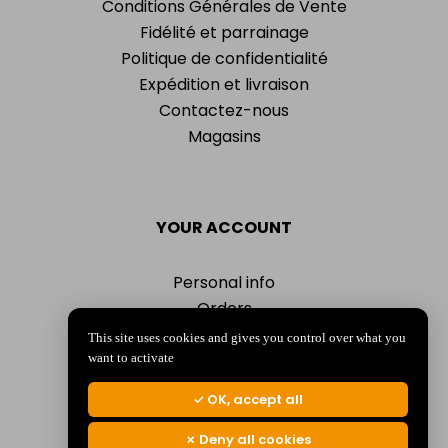
Conditions Générales de Vente
Fidélité et parrainage
Politique de confidentialité
Expédition et livraison
Contactez-nous
Magasins
YOUR ACCOUNT
Personal info
Orders
Addresses
This site uses cookies and gives you control over what you
Vouchers
want to activate
My alerts
OK, accept all
Deny all cookies