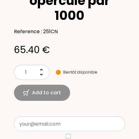
opercule par
1000
Reference : 251CN
65.40 €
keyboard_arrow_up
Bientôt disponible
keyboard_arrow_down
Add to cart