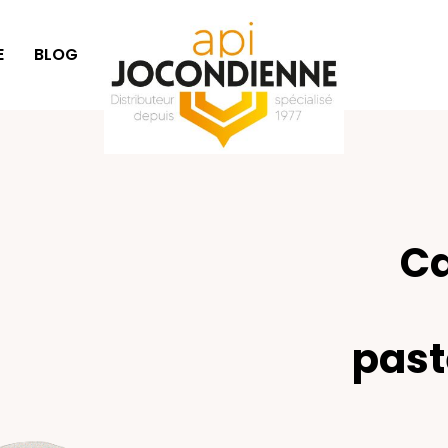
E
BLOG
IDÉES CADEAUX
Ca
past