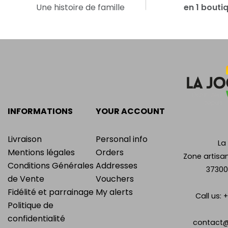
Une histoire de famille
en 1 bouti
INFORMATIONS
YOUR ACCOUNT
Livraison
Personal info
La
Mentions légales
Orders
Zone artisan
Conditions Générales
Addresses
37300
de Vente
Vouchers
Fidélité et parrainage
My alerts
Call us:
+
Politique de
confidentialité
contact@