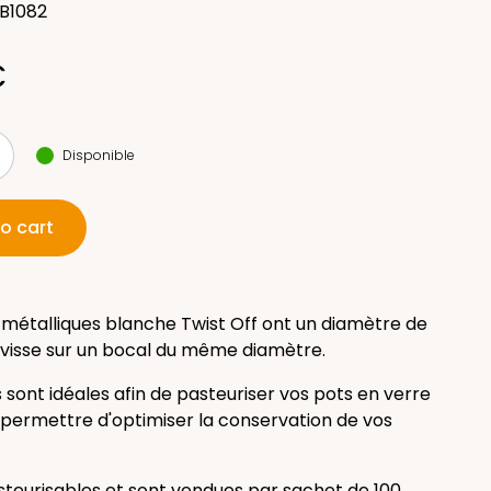
LB1082
€
Disponible
o cart
 métalliques blanche Twist Off ont un diamètre de
visse sur un bocal du même diamètre.
 sont idéales afin de pasteuriser vos pots en verre
 permettre d'optimiser la conservation de vos
asteurisables et sont vendues par sachet de 100