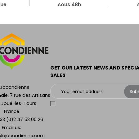
que
sous 48h
GET OUR LATEST NEWS AND SPECI
SALES
 Jocondienne
Sub
ale, 7 rue des Artisans
 Joué-lès-Tours
France
33 (0)2 47 53 00 26
Email us:
lajocondienne.com