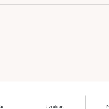
ts
Livraison
P