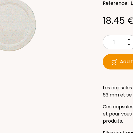
Reference : 
18.45 
keyboard_arrow_up
keyboard_arrow_down
Add t
Les capsules
63 mm et se 
Ces capsules
et pour vous
produits.
Elles sont p