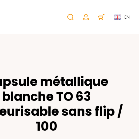
EN
psule métallique
blanche TO 63
eurisable sans flip /
100