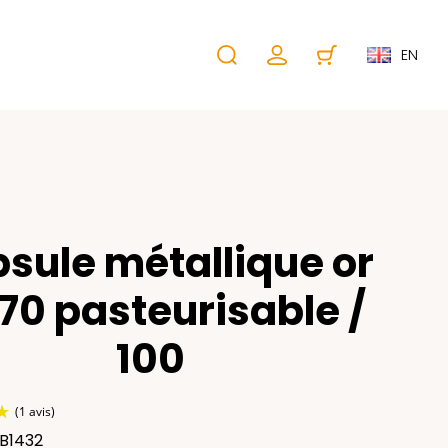
EN
sule métallique or
70 pasteurisable /
100
LB1432