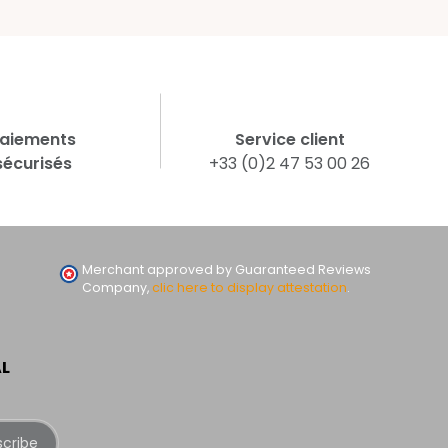
aiements
Service client
sécurisés
+33 (0)2 47 53 00 26
Merchant approved by Guaranteed Reviews
Company,
clic here to display attestation
.
AL
scribe