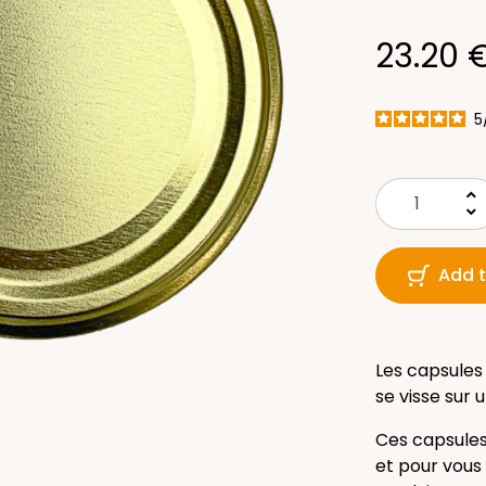
23.20 
5
keyboard_arrow_up
keyboard_arrow_down
Add t
Les capsules
se visse sur
Ces capsules
et pour vous