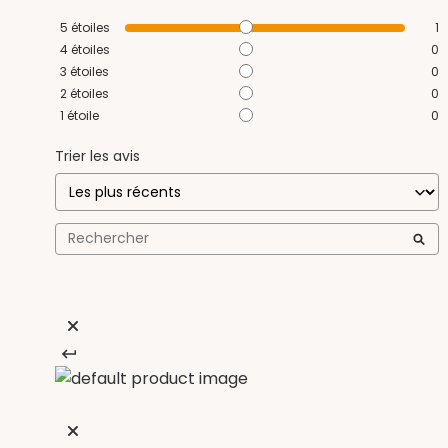
5
étoiles
1
4
étoiles
0
3
étoiles
0
2
étoiles
0
1
étoile
0
Trier les avis