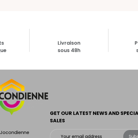
ts
Livraison
P
que
sous 48h
GET OUR LATEST NEWS AND SPECI
SALES
 Jocondienne
Sub