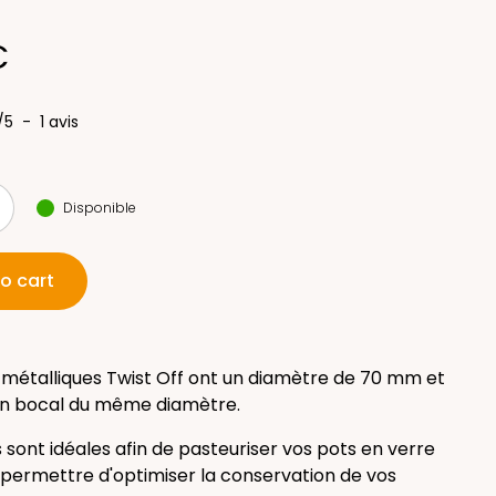
(1 avis)
€
/
5
-
1
avis
Disponible
o cart
 métalliques Twist Off ont un diamètre de 70 mm et
 un bocal du même diamètre.
 sont idéales afin de pasteuriser vos pots en verre
 permettre d'optimiser la conservation de vos