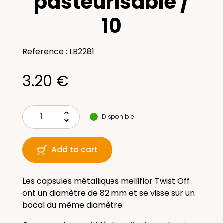
pasteurisable /
10
Reference : LB2281
3.20 €
keyboard_arrow_up
Disponible
keyboard_arrow_down
Add to cart
Les capsules métalliques melliflor Twist Off
ont un diamètre de 82 mm et se visse sur un
bocal du même diamètre.