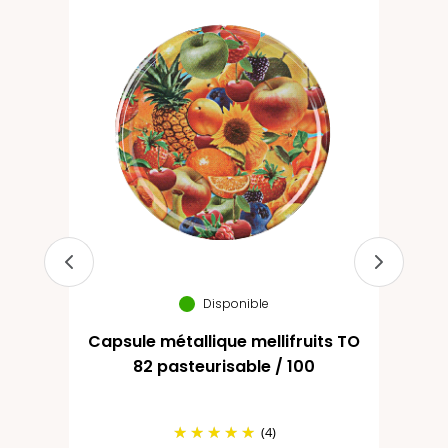
TO
Disponible
Capsule métallique mellifruits TO
Ca
82 pasteurisable / 100
(4)