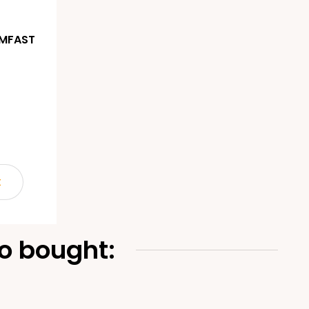
RMFAST
t
o bought: