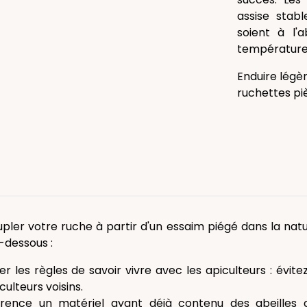
assise stabl
soient à l'a
température 
Enduire légè
ruchettes piè
pler votre ruche à partir d'un essaim piégé dans la natu
i-dessous :
er les règles de savoir vivre avec les apiculteurs : évit
culteurs voisins.
érence un matériel ayant déjà contenu des abeille