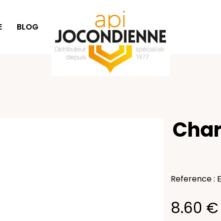
E
BLOG
IDÉES CADEAUX
Char
Reference : 
8.60 €