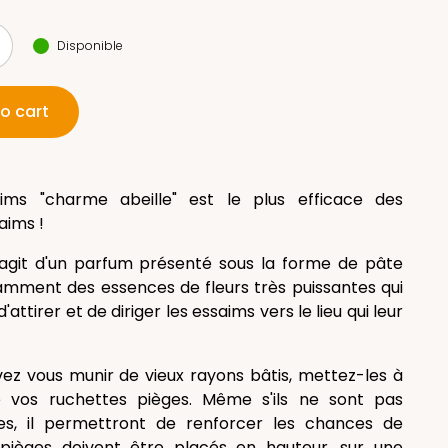
Disponible
o cart
saims "charme abeille" est le plus efficace des
aims !
 s'agit d'un parfum présenté sous la forme de pâte
amment des essences de fleurs très puissantes qui
attirer et de diriger les essaims vers le lieu qui leur
ez vous munir de vieux rayons bâtis, mettez-les à
 de vos ruchettes pièges. Même s'ils ne sont pas
les, il permettront de renforcer les chances de
 pièges doivent être placés en hauteur, sur une