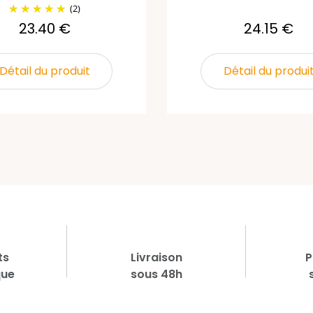
(2)
23.40 €
24.15 €
Détail du produit
Détail du produi
ts
Livraison
P
que
sous 48h