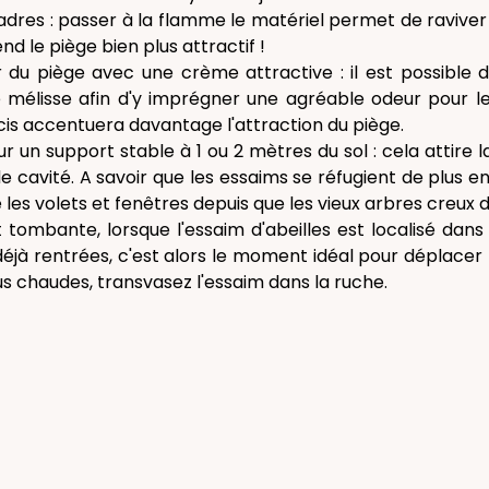
dres : passer à la flamme le matériel permet de raviver 
end le piège bien plus attractif !
ur du piège avec une crème attractive : il est possible d'u
 mélisse afin d'y imprégner une agréable odeur pour les 
cis accentuera davantage l'attraction du piège.
ur un support stable à 1 ou 2 mètres du sol : cela attire 
 cavité. A savoir que les essaims se réfugient de plus en 
les volets et fenêtres depuis que les vieux arbres creux d
 tombante, lorsque l'essaim d'abeilles est localisé dans l
éjà rentrées, c'est alors le moment idéal pour déplacer 
us chaudes, transvasez l'essaim dans la ruche.