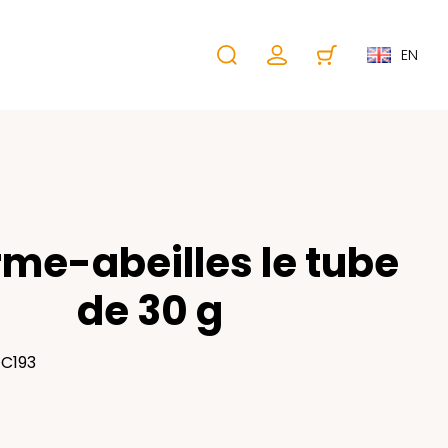
EN
me-abeilles le tube
de 30 g
EC193