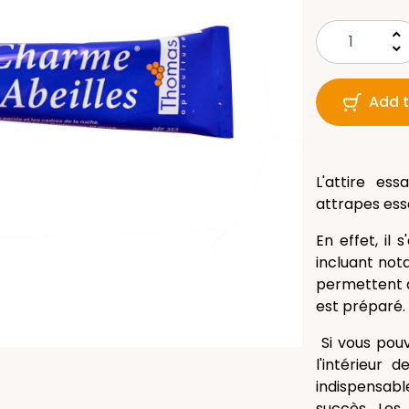
keyboard_arrow_up
keyboard_arrow_down
Add t
L'attire es
attrapes ess
En effet, il
incluant not
permettent d'
est préparé.
Si vous pouv
l'intérieur
indispensab
succès. Les