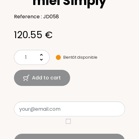
miel Simply
Reference : JD058
120.55 €
keyboard_arrow_up
Bientôt disponible
keyboard_arrow_down
Add to cart